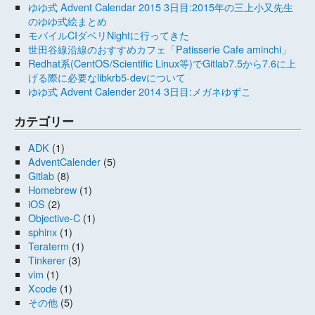
ゆゆ式 Advent Calendar 2015 3日目:2015年の三上小又先生
のゆゆ式絵まとめ
モバイルCIダベリNightに行ってきた
世田谷線沿線のおすすめカフェ「Patisserie Cafe aminchi」
Redhat系(CentOS/Scientific Linux等)でGitlab7.5から7.6に上
げる際に必要なlibkrb5-devについて
ゆゆ式 Advent Calender 2014 3日目:メガネゆずこ
カテゴリー
ADK
(1)
AdventCalender
(5)
Gitlab
(8)
Homebrew
(1)
iOS
(2)
Objective-C
(1)
sphinx
(1)
Teraterm
(1)
Tinkerer
(3)
vim
(1)
Xcode
(1)
その他
(5)