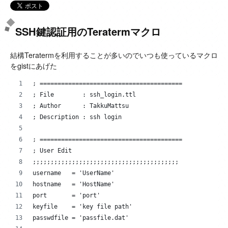
SSH鍵認証用のTeratermマクロ
結構Teratermを利用することが多いのでいつも使っているマクロ
をgistにあげた
; ========================================
; File        : ssh_login.ttl
; Author      : TakkuMattsu
; Description : ssh login 
; ========================================
; User Edit
;;;;;;;;;;;;;;;;;;;;;;;;;;;;;;;;;;;;;;;;;
username   = 'UserName'
hostname   = 'HostName'
port       = 'port'
keyfile    = 'key file path'
passwdfile = 'passfile.dat'