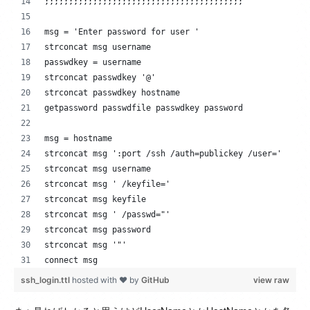
;;;;;;;;;;;;;;;;;;;;;;;;;;;;;;;;;;;;;;;;;
msg = 'Enter password for user '
strconcat msg username
passwdkey = username
strconcat passwdkey '@'
strconcat passwdkey hostname
getpassword passwdfile passwdkey password
msg = hostname
strconcat msg ':port /ssh /auth=publickey /user='
strconcat msg username
strconcat msg ' /keyfile='
strconcat msg keyfile
strconcat msg ' /passwd="'
strconcat msg password
strconcat msg '"'
connect msg
ssh_login.ttl
hosted with ❤ by
GitHub
view raw