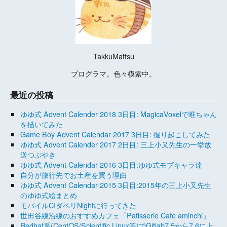
TakkuMattsu
プログラマ。色々模索中。
最近の投稿
ゆゆ式 Advent Calender 2018 3日目: MagicaVoxelで唯ちゃん
を描いてみた
Game Boy Advent Calendar 2017 3日目: 掘り起こしてみた
ゆゆ式 Advent Calender 2017 2日目: 三上小又先生の一挙放
送つぶやき
ゆゆ式 Advent Calendar 2016 3日目:ゆゆ式モブキャラ達
自分が旅行先でお土産を買う理由
ゆゆ式 Advent Calendar 2015 3日目:2015年の三上小又先生
のゆゆ式絵まとめ
モバイルCIダベリNightに行ってきた
世田谷線沿線のおすすめカフェ「Patisserie Cafe aminchi」
Redhat系(CentOS/Scientific Linux等)でGitlab7.5から7.6に上