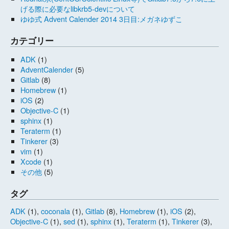
げる際に必要なlibkrb5-devについて
ゆゆ式 Advent Calender 2014 3日目:メガネゆずこ
カテゴリー
ADK
(1)
AdventCalender
(5)
Gitlab
(8)
Homebrew
(1)
iOS
(2)
Objective-C
(1)
sphinx
(1)
Teraterm
(1)
Tinkerer
(3)
vim
(1)
Xcode
(1)
その他
(5)
タグ
ADK
(1),
coconala
(1),
Gitlab
(8),
Homebrew
(1),
iOS
(2),
Objective-C
(1),
sed
(1),
sphinx
(1),
Teraterm
(1),
Tinkerer
(3),